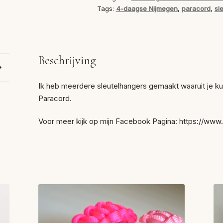
Tags:
4-daagse Nijmegen
,
paracord
,
sl
Beschrijving
Ik heb meerdere sleutelhangers gemaakt waaruit je kun
Paracord.
Voor meer kijk op mijn Facebook Pagina: https://