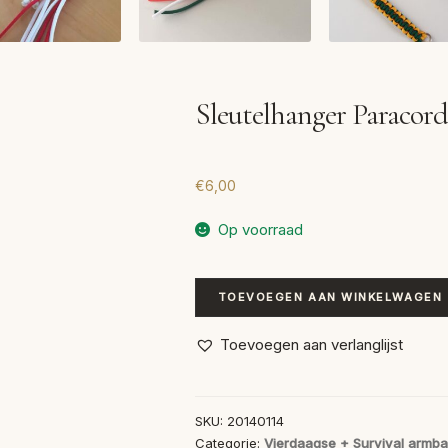
Sleutelhanger Paracord
€
6,00
Op voorraad
Sleutelhanger
TOEVOEGEN AAN WINKELWAGEN
Paracord
aantal
Toevoegen aan verlanglijst
SKU:
20140114
Categorie:
Vierdaagse + Survival armb