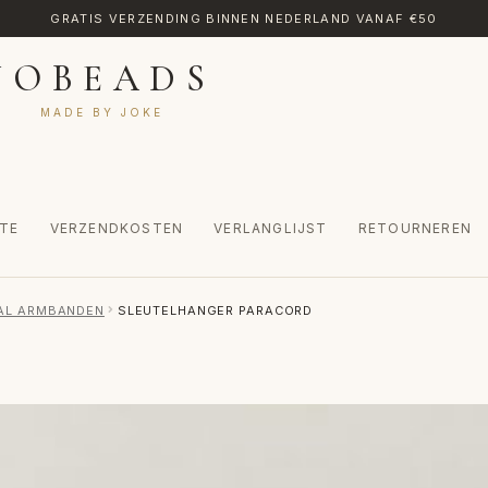
GRATIS VERZENDING BINNEN NEDERLAND VANAF €50
JOBEADS
MADE BY JOKE
TE
VERZENDKOSTEN
VERLANGLIJST
RETOURNEREN
CT
MIJN ACCOUNT
RETOURNEREN
TRANSLATE
VERLANGLIJST
VAL ARMBANDEN
SLEUTELHANGER PARACORD
INKEL
WINKELWAGEN