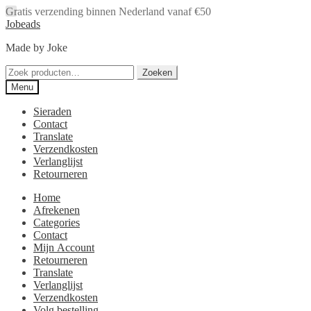
Gratis verzending binnen Nederland vanaf €50
Ga
Ga
Jobeads
door
naar
Made by Joke
naar
de
navigatie
inhoud
Zoeken
Zoeken
naar:
Menu
Sieraden
Contact
Translate
Verzendkosten
Verlanglijst
Retourneren
Home
Afrekenen
Categories
Contact
Mijn Account
Retourneren
Translate
Verlanglijst
Verzendkosten
Volg bestelling