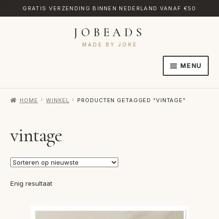
GRATIS VERZENDING BINNEN NEDERLAND VANAF €50
JOBEADS
Ga
Ga
door
naar
MADE BY JOKE
naar
de
MENU
navigatie
inhoud
HOME
HOME
WINKEL
PRODUCTEN GETAGGED “VINTAGE”
AFREKENEN
CATEGORIES
vintage
CONTACT
MIJN ACCOUNT
Enig resultaat
RETOURNEREN
TRANSLATE