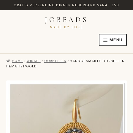
GRATIS VERZENDING BINNEN NEDERLAND VANAF €50
JOBEADS
Ga
Ga
door
naar
MADE BY JOKE
naar
de
MENU
navigatie
inhoud
HOME
HOME
WINKEL
OORBELLEN
HANDGEMAAKTE OORBELLEN
AFREKENEN
HEMATIET/GOLD
CATEGORIES
CONTACT
MIJN ACCOUNT
RETOURNEREN
TRANSLATE