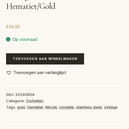
Hematiet/Gold
€
34,95
Op voorraad
Handgemaakte
TOEVOEGEN AAN WINKELWAGEN
Oorbellen
Hematiet/Gold
Toevoegen aan verlanglijst
aantal
SKU:
20240804
Categorie:
Oorbellen
Tags:
gold
,
Hematiet
,
Miyuki
,
rondelle
,
stainless steel
,
vintage