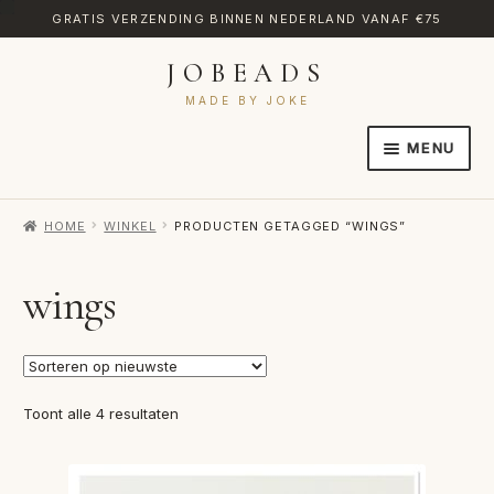
GRATIS VERZENDING BINNEN NEDERLAND VANAF €75
JOBEADS
Ga
Ga
door
naar
MADE BY JOKE
naar
de
MENU
navigatie
inhoud
HOME
HOME
WINKEL
PRODUCTEN GETAGGED “WINGS”
AFREKENEN
CATEGORIES
wings
CONTACT
MIJN ACCOUNT
Gesorteerd
Toont alle 4 resultaten
RETOURNEREN
op
nieuwste
TRANSLATE