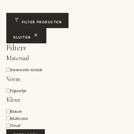
op
nieuwste
FILTER PRODUCTEN
SLUITEN
Filters
Materiaal
Materiaal
Swarovski-kristal
Vorm
Vorm
Figuurtje
Kleur
Kleur
Blauw
Multicolor
Goud