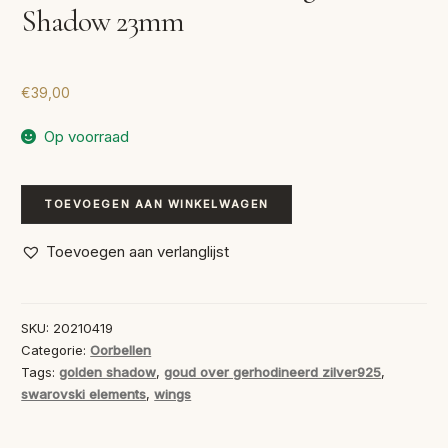
Shadow 23mm
€
39,00
Op voorraad
Swarovski
TOEVOEGEN AAN WINKELWAGEN
Oorbellen
Wings
Toevoegen aan verlanglijst
Golden
Shadow
23mm
SKU:
20210419
aantal
Categorie:
Oorbellen
Tags:
golden shadow
,
goud over gerhodineerd zilver925
,
swarovski elements
,
wings