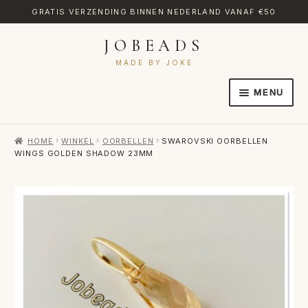
GRATIS VERZENDING BINNEN NEDERLAND VANAF €50
JOBEADS
Ga
Ga
door
naar
MADE BY JOKE
naar
de
MENU
navigatie
inhoud
HOME
HOME
WINKEL
OORBELLEN
SWAROVSKI OORBELLEN
AFREKENEN
WINGS GOLDEN SHADOW 23MM
CATEGORIES
CONTACT
MIJN ACCOUNT
RETOURNEREN
TRANSLATE