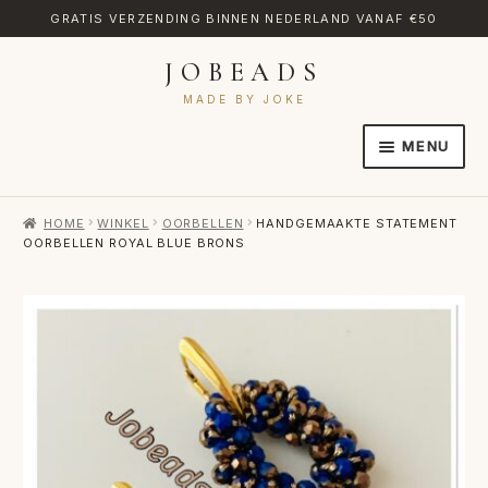
GRATIS VERZENDING BINNEN NEDERLAND VANAF €50
JOBEADS
Ga
Ga
door
naar
MADE BY JOKE
naar
de
MENU
navigatie
inhoud
HOME
HOME
WINKEL
OORBELLEN
HANDGEMAAKTE STATEMENT
AFREKENEN
OORBELLEN ROYAL BLUE BRONS
CATEGORIES
CONTACT
MIJN ACCOUNT
RETOURNEREN
TRANSLATE