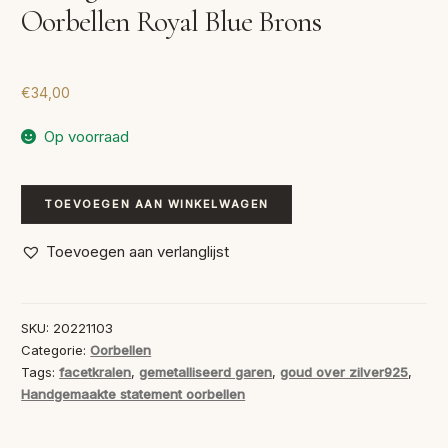
Oorbellen Royal Blue Brons
€
34,00
Op voorraad
Handgemaakte
TOEVOEGEN AAN WINKELWAGEN
Statement
Oorbellen
Toevoegen aan verlanglijst
Royal
Blue
Brons
SKU:
20221103
aantal
Categorie:
Oorbellen
Tags:
facetkralen
,
gemetalliseerd garen
,
goud over zilver925
,
Handgemaakte statement oorbellen