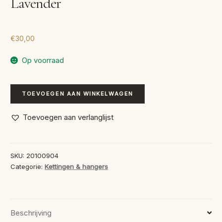
Lavender
€
30,00
Op voorraad
Bead
TOEVOEGEN AAN WINKELWAGEN
Crochet
Gilded
Toevoegen aan verlanglijst
Marbled
Lavender
aantal
SKU:
20100904
Categorie:
Kettingen & hangers
Beschrijving