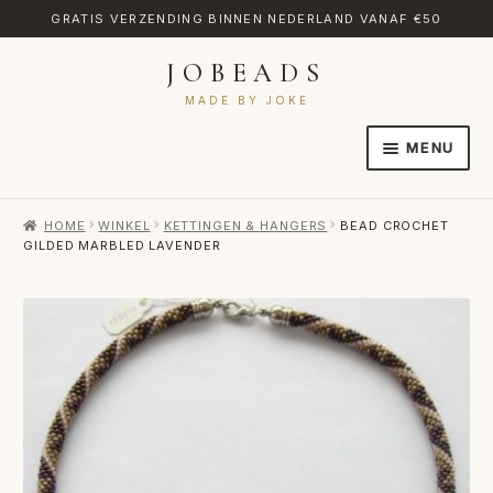
GRATIS VERZENDING BINNEN NEDERLAND VANAF €50
JOBEADS
Ga
Ga
door
naar
MADE BY JOKE
naar
de
MENU
navigatie
inhoud
HOME
HOME
WINKEL
KETTINGEN & HANGERS
BEAD CROCHET
AFREKENEN
GILDED MARBLED LAVENDER
CATEGORIES
CONTACT
MIJN ACCOUNT
RETOURNEREN
TRANSLATE