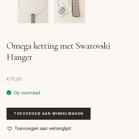
Omega ketting met Swarovski
Hanger
€
75,00
Op voorraad
Omega
TOEVOEGEN AAN WINKELWAGEN
ketting
met
Toevoegen aan verlanglijst
Swarovski