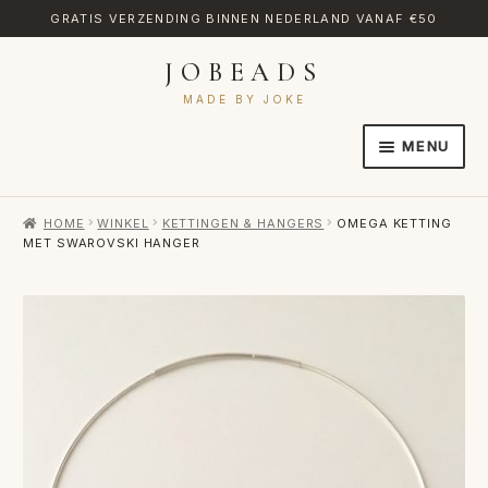
GRATIS VERZENDING BINNEN NEDERLAND VANAF €50
JOBEADS
Ga
Ga
door
naar
MADE BY JOKE
naar
de
MENU
navigatie
inhoud
HOME
HOME
WINKEL
KETTINGEN & HANGERS
OMEGA KETTING
AFREKENEN
MET SWAROVSKI HANGER
CATEGORIES
CONTACT
MIJN ACCOUNT
RETOURNEREN
TRANSLATE