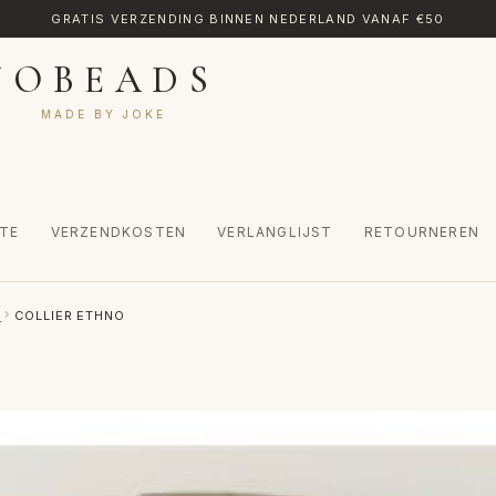
GRATIS VERZENDING BINNEN NEDERLAND VANAF €50
JOBEADS
MADE BY JOKE
TE
VERZENDKOSTEN
VERLANGLIJST
RETOURNEREN
CT
MIJN ACCOUNT
RETOURNEREN
TRANSLATE
VERLANGLIJST
S
COLLIER ETHNO
INKEL
WINKELWAGEN