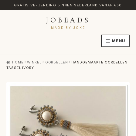
GRATIS VERZENDING BINNEN NEDERLAND VANAF €50
JOBEADS
Ga
Ga
door
naar
MADE BY JOKE
naar
de
MENU
navigatie
inhoud
HOME
HOME
WINKEL
OORBELLEN
HANDGEMAAKTE OORBELLEN
AFREKENEN
TASSEL IVORY
CATEGORIES
CONTACT
MIJN ACCOUNT
RETOURNEREN
TRANSLATE