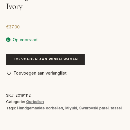
Ivory
€
37,00
Op voorraad
Handgemaakte
TOEVOEGEN AAN WINKELWAGEN
Oorbellen
Tassel
Toevoegen aan verlanglijst
Ivory
aantal
SKU:
20191112
Categorie:
Oorbellen
Tags:
Handgemaakte oorbellen
,
Miyuki
,
Swarovski parel
,
tassel