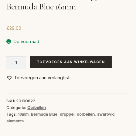
Bermuda Blue 16mm
€
29,00
Op voorraad
Swarovski
TOEVOEGEN AAN WINKELWAGEN
Oorbellen
Druppel
Toevoegen aan verlanglijst
Bermuda
Blue
16mm
SKU:
20190822
aantal
Categorie:
Oorbellen
Tags:
16mm
,
Bermuda Blue
,
druppel
,
oorbellen
,
swarovki
elements