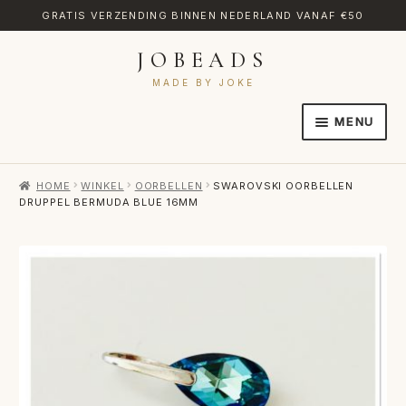
GRATIS VERZENDING BINNEN NEDERLAND VANAF €50
JOBEADS
Ga
Ga
door
naar
MADE BY JOKE
naar
de
MENU
navigatie
inhoud
HOME
HOME
WINKEL
OORBELLEN
SWAROVSKI OORBELLEN
AFREKENEN
DRUPPEL BERMUDA BLUE 16MM
CATEGORIES
CONTACT
MIJN ACCOUNT
RETOURNEREN
TRANSLATE