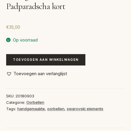
Padparadscha kort
€
35,00
Op voorraad
Handgemaakte
TOEVOEGEN AAN WINKELWAGEN
Oorbellen
Padparadscha
Toevoegen aan verlanglijst
kort
aantal
SKU:
20180903
Categorie:
Oorbellen
Tags:
handgemaakte
,
oorbellen
,
swarovski elements