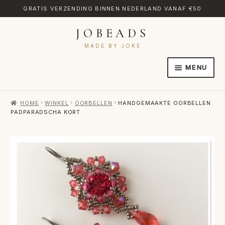
GRATIS VERZENDING BINNEN NEDERLAND VANAF €50
JOBEADS
Ga
Ga
door
naar
MADE BY JOKE
naar
de
MENU
navigatie
inhoud
HOME
HOME
WINKEL
OORBELLEN
HANDGEMAAKTE OORBELLEN
AFREKENEN
PADPARADSCHA KORT
CATEGORIES
CONTACT
MIJN ACCOUNT
RETOURNEREN
TRANSLATE