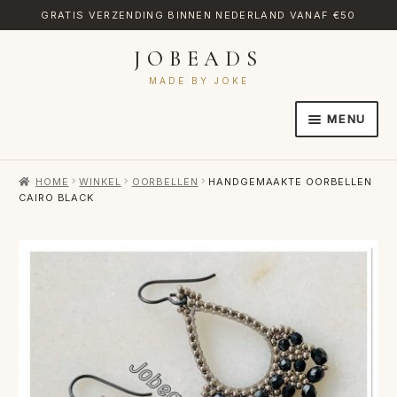
GRATIS VERZENDING BINNEN NEDERLAND VANAF €50
JOBEADS
Ga
Ga
door
naar
MADE BY JOKE
naar
de
MENU
navigatie
inhoud
HOME
HOME
WINKEL
OORBELLEN
HANDGEMAAKTE OORBELLEN
AFREKENEN
CAIRO BLACK
CATEGORIES
CONTACT
MIJN ACCOUNT
RETOURNEREN
TRANSLATE