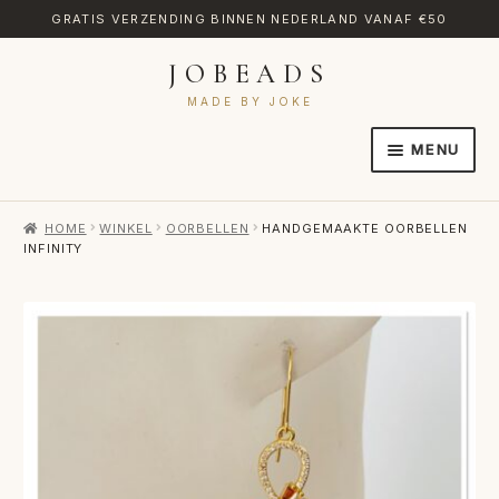
GRATIS VERZENDING BINNEN NEDERLAND VANAF €50
JOBEADS
Ga
Ga
door
naar
MADE BY JOKE
naar
de
MENU
navigatie
inhoud
HOME
HOME
WINKEL
OORBELLEN
HANDGEMAAKTE OORBELLEN
AFREKENEN
INFINITY
CATEGORIES
CONTACT
MIJN ACCOUNT
RETOURNEREN
TRANSLATE