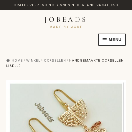
GRATIS VERZENDING BINNEN NEDERLAND VANAF €50
JOBEADS
Ga
Ga
door
naar
MADE BY JOKE
naar
de
MENU
navigatie
inhoud
HOME
HOME
WINKEL
OORBELLEN
HANDGEMAAKTE OORBELLEN
AFREKENEN
LIBELLE
CATEGORIES
CONTACT
MIJN ACCOUNT
RETOURNEREN
TRANSLATE