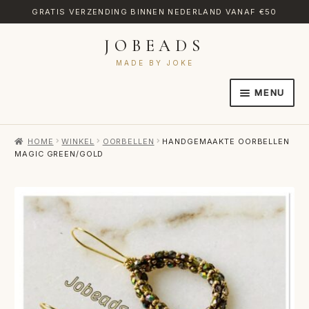
GRATIS VERZENDING BINNEN NEDERLAND VANAF €50
JOBEADS
Ga
Ga
door
naar
MADE BY JOKE
naar
de
MENU
navigatie
inhoud
HOME
HOME
WINKEL
OORBELLEN
HANDGEMAAKTE OORBELLEN
AFREKENEN
MAGIC GREEN/GOLD
CATEGORIES
CONTACT
MIJN ACCOUNT
RETOURNEREN
TRANSLATE