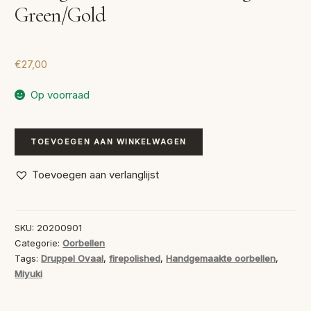
Green/Gold
€
27,00
Op voorraad
Handgemaakte
TOEVOEGEN AAN WINKELWAGEN
Oorbellen
Magic
Toevoegen aan verlanglijst
Green/Gold
aantal
SKU:
20200901
Categorie:
Oorbellen
Tags:
Druppel Ovaal
,
firepolished
,
Handgemaakte oorbellen
,
Miyuki