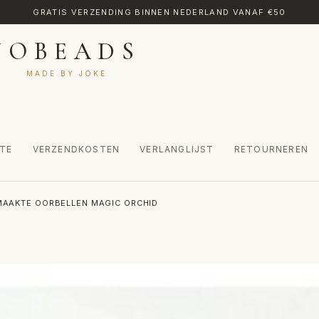
GRATIS VERZENDING BINNEN NEDERLAND VANAF €50
JOBEADS
MADE BY JOKE
TE
VERZENDKOSTEN
VERLANGLIJST
RETOURNEREN
CT
MIJN ACCOUNT
RETOURNEREN
TRANSLATE
VERLANGLIJST
AAKTE OORBELLEN MAGIC ORCHID
INKEL
WINKELWAGEN