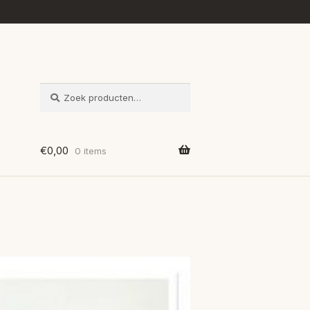
ZOEKEN
Zoeken
naar:
€
0,00
0 items