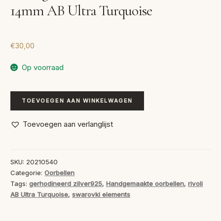
14mm AB Ultra Turquoise
€
30,00
Op voorraad
Handgemaakte
TOEVOEGEN AAN WINKELWAGEN
Oorbellen
Rivoli
Toevoegen aan verlanglijst
14mm
AB
Ultra
SKU:
20210540
Turquoise
Categorie:
Oorbellen
aantal
Tags:
gerhodineerd zilver925
,
Handgemaakte oorbellen
,
rivoli
AB Ultra Turquoise
,
swarovki elements