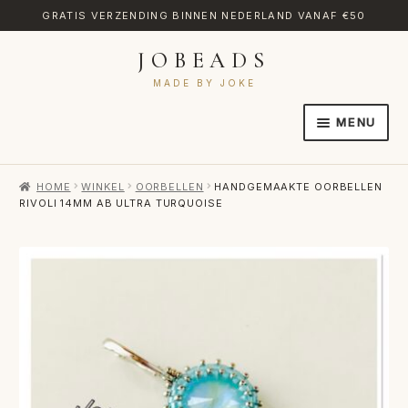
GRATIS VERZENDING BINNEN NEDERLAND VANAF €50
JOBEADS
Ga
Ga
door
naar
MADE BY JOKE
naar
de
MENU
navigatie
inhoud
HOME
HOME
WINKEL
OORBELLEN
HANDGEMAAKTE OORBELLEN
AFREKENEN
RIVOLI 14MM AB ULTRA TURQUOISE
CATEGORIES
CONTACT
MIJN ACCOUNT
RETOURNEREN
TRANSLATE