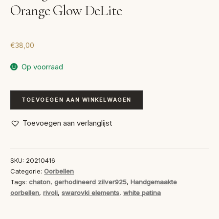
Orange Glow DeLite
€
38,00
Op voorraad
Handgemaakte
TOEVOEGEN AAN WINKELWAGEN
Oorbellen
Swarovski
Toevoegen aan verlanglijst
Orange
Glow
DeLite
SKU:
20210416
aantal
Categorie:
Oorbellen
Tags:
chaton
,
gerhodineerd zilver925
,
Handgemaakte
oorbellen
,
rivoli
,
swarovki elements
,
white patina