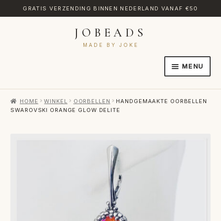
GRATIS VERZENDING BINNEN NEDERLAND VANAF €50
JOBEADS
Ga
Ga
door
naar
MADE BY JOKE
naar
de
MENU
navigatie
inhoud
HOME
HOME
WINKEL
OORBELLEN
HANDGEMAAKTE OORBELLEN
AFREKENEN
SWAROVSKI ORANGE GLOW DELITE
CATEGORIES
CONTACT
MIJN ACCOUNT
RETOURNEREN
TRANSLATE