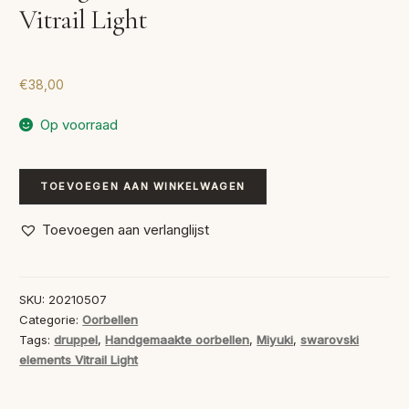
Vitrail Light
€
38,00
Op voorraad
Handgemaakte
TOEVOEGEN AAN WINKELWAGEN
Oorbellen
Swarovski
Toevoegen aan verlanglijst
Vitrail
Light
aantal
SKU:
20210507
Categorie:
Oorbellen
Tags:
druppel
,
Handgemaakte oorbellen
,
Miyuki
,
swarovski
elements Vitrail Light