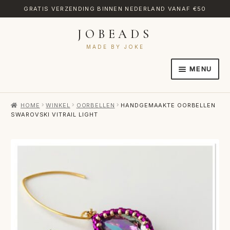
GRATIS VERZENDING BINNEN NEDERLAND VANAF €50
JOBEADS
Ga
Ga
door
naar
MADE BY JOKE
naar
de
MENU
navigatie
inhoud
HOME
HOME
WINKEL
OORBELLEN
HANDGEMAAKTE OORBELLEN
AFREKENEN
SWAROVSKI VITRAIL LIGHT
CATEGORIES
CONTACT
MIJN ACCOUNT
RETOURNEREN
TRANSLATE