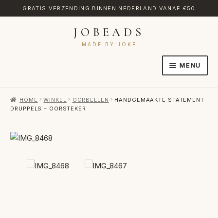
GRATIS VERZENDING BINNEN NEDERLAND VANAF €50
JOBEADS
Ga
Ga
door
naar
MADE BY JOKE
naar
de
MENU
navigatie
inhoud
HOME
HOME
WINKEL
OORBELLEN
HANDGEMAAKTE STATEMENT
AFREKENEN
DRUPPELS – OORSTEKER
CATEGORIES
CONTACT
MIJN ACCOUNT
RETOURNEREN
TRANSLATE