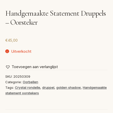
VERLANGLIJST
Handgemaakte Statement Druppels
VERZENDKOSTEN
– Oorsteker
VOLG BESTELLING
WINKEL
€
45,00
WINKELWAGEN
Uitverkocht
Toevoegen aan verlanglijst
SKU:
20250309
Categorie:
Oorbellen
Tags:
Crystal rondelle
,
druppel
,
golden shadow
,
Handgemaakte
statement oorstekers