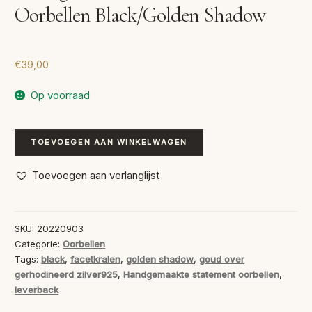
Oorbellen Black/Golden Shadow
€
39,00
Op voorraad
Handgemaakte
TOEVOEGEN AAN WINKELWAGEN
Statement
Oorbellen
Toevoegen aan verlanglijst
Black/Golden
Shadow
aantal
SKU:
20220903
Categorie:
Oorbellen
Tags:
black
,
facetkralen
,
golden shadow
,
goud over
gerhodineerd zilver925
,
Handgemaakte statement oorbellen
,
leverback