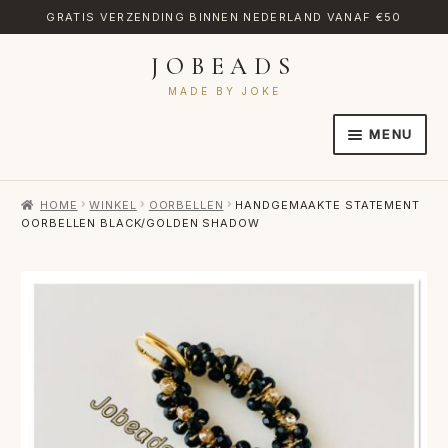
GRATIS VERZENDING BINNEN NEDERLAND VANAF €50
JOBEADS
Ga
Ga
door
naar
MADE BY JOKE
naar
de
MENU
navigatie
inhoud
HOME
HOME
WINKEL
OORBELLEN
HANDGEMAAKTE STATEMENT
AFREKENEN
OORBELLEN BLACK/GOLDEN SHADOW
CATEGORIES
CONTACT
MIJN ACCOUNT
RETOURNEREN
TRANSLATE