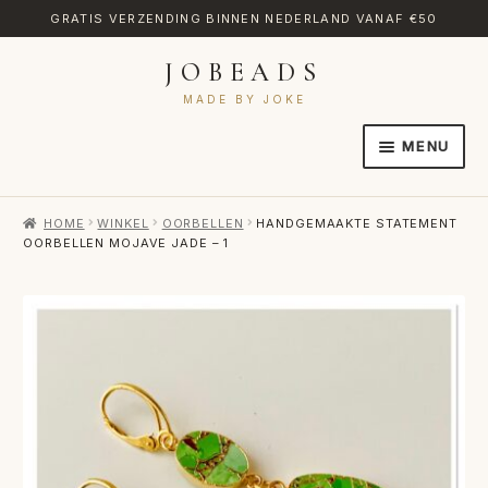
GRATIS VERZENDING BINNEN NEDERLAND VANAF €50
JOBEADS
Ga
Ga
door
naar
MADE BY JOKE
naar
de
MENU
navigatie
inhoud
HOME
HOME
WINKEL
OORBELLEN
HANDGEMAAKTE STATEMENT
AFREKENEN
OORBELLEN MOJAVE JADE – 1
CATEGORIES
CONTACT
MIJN ACCOUNT
RETOURNEREN
TRANSLATE