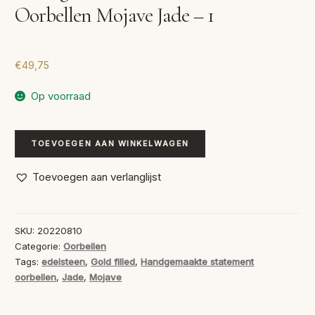
Oorbellen Mojave Jade – 1
€
49,75
Op voorraad
Handgemaakte
TOEVOEGEN AAN WINKELWAGEN
Statement
Oorbellen
Toevoegen aan verlanglijst
Mojave
Jade
-
SKU:
20220810
1
Categorie:
Oorbellen
aantal
Tags:
edelsteen
,
Gold filled
,
Handgemaakte statement
oorbellen
,
Jade
,
Mojave