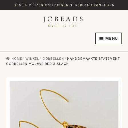
GRATIS VERZENDING BINNEN NEDERLAND VANAF €75
JOBEADS
Ga
Ga
door
naar
MADE BY JOKE
naar
de
MENU
navigatie
inhoud
HOME
HOME
WINKEL
OORBELLEN
HANDGEMAAKTE STATEMENT
AFREKENEN
OORBELLEN MOJAVE RED & BLACK
CATEGORIES
CONTACT
MIJN ACCOUNT
RETOURNEREN
TRANSLATE