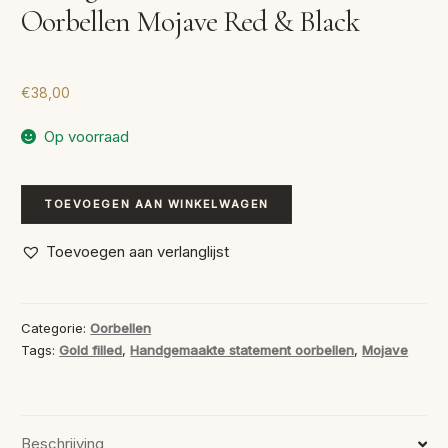
Oorbellen Mojave Red & Black
€
38,00
Op voorraad
Handgemaakte
TOEVOEGEN AAN WINKELWAGEN
Statement
Oorbellen
Toevoegen aan verlanglijst
Mojave
Red
&
Categorie:
Oorbellen
Black
Tags:
Gold filled
,
Handgemaakte statement oorbellen
,
Mojave
aantal
Beschrijving