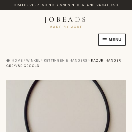
GRATIS VERZENDING BINNEN NEDERLAND VANAF €50
JOBEADS
Ga
Ga
door
naar
MADE BY JOKE
naar
de
MENU
navigatie
inhoud
HOME
HOME
WINKEL
KETTINGEN & HANGERS
KAZURI HANGER
AFREKENEN
GREY/BEIGEGOLD
CATEGORIES
CONTACT
MIJN ACCOUNT
RETOURNEREN
TRANSLATE