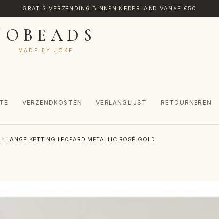
GRATIS VERZENDING BINNEN NEDERLAND VANAF €50
JOBEADS
MADE BY JOKE
TE
VERZENDKOSTEN
VERLANGLIJST
RETOURNEREN
CT
MIJN ACCOUNT
RETOURNEREN
TRANSLATE
VERLANGLIJST
S
LANGE KETTING LEOPARD METALLIC ROSÉ GOLD
INKEL
WINKELWAGEN