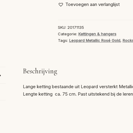
Leopard
Toevoegen aan verlanglijst
Metallic
Rosé
Gold
SKU:
20171135
aantal
Categorie:
Kettingen & hangers
Tags:
Leopard Metallic Rosé Gold
,
Rock
Beschrijving
Lange ketting bestaande uit Leopard versterkt Metall
Lengte ketting ca. 75 cm. Past uitstekend bij de ler