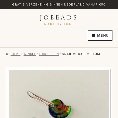
GRATIS VERZENDING BINNEN NEDERLAND VANAF €50
JOBEADS
Ga
Ga
door
naar
MADE BY JOKE
naar
de
MENU
navigatie
inhoud
HOME
HOME
WINKEL
OORBELLEN
SNAIL VITRAIL MEDIUM
AFREKENEN
CATEGORIES
CONTACT
MIJN ACCOUNT
RETOURNEREN
TRANSLATE