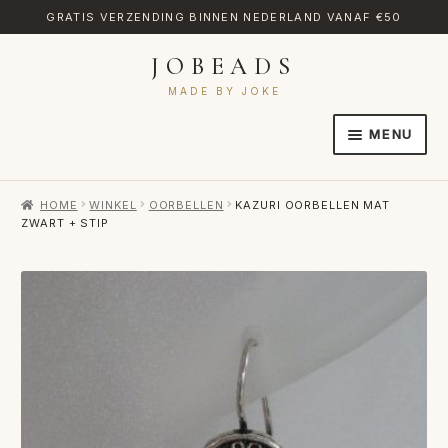
GRATIS VERZENDING BINNEN NEDERLAND VANAF €50
JOBEADS
Ga
Ga
door
naar
MADE BY JOKE
naar
de
MENU
navigatie
inhoud
HOME
HOME
WINKEL
OORBELLEN
KAZURI OORBELLEN MAT
AFREKENEN
ZWART + STIP
CATEGORIES
CONTACT
MIJN ACCOUNT
RETOURNEREN
TRANSLATE