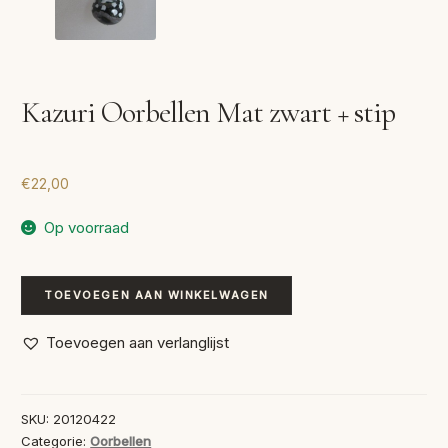
Kazuri Oorbellen Mat zwart + stip
€
22,00
Op voorraad
Kazuri
TOEVOEGEN AAN WINKELWAGEN
Oorbellen
Mat
Toevoegen aan verlanglijst
zwart
+
stip
SKU:
20120422
aantal
Categorie:
Oorbellen