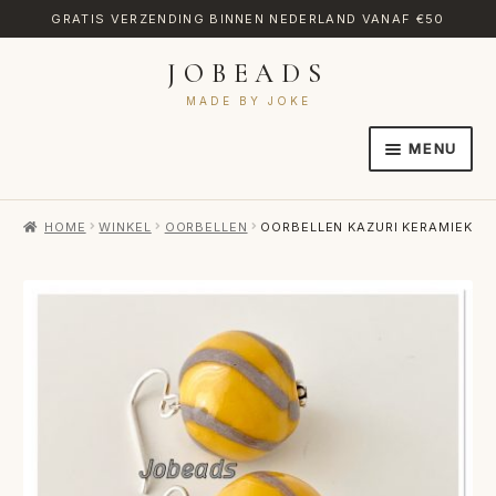
GRATIS VERZENDING BINNEN NEDERLAND VANAF €50
JOBEADS
Ga
Ga
door
naar
MADE BY JOKE
naar
de
MENU
navigatie
inhoud
HOME
HOME
WINKEL
OORBELLEN
OORBELLEN KAZURI KERAMIEK
AFREKENEN
CATEGORIES
CONTACT
MIJN ACCOUNT
RETOURNEREN
TRANSLATE