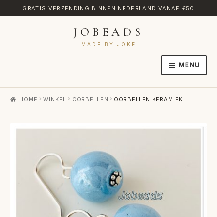
GRATIS VERZENDING BINNEN NEDERLAND VANAF €50
JOBEADS
Ga
Ga
door
naar
MADE BY JOKE
naar
de
MENU
navigatie
inhoud
HOME
HOME
WINKEL
OORBELLEN
OORBELLEN KERAMIEK
AFREKENEN
CATEGORIES
CONTACT
MIJN ACCOUNT
RETOURNEREN
TRANSLATE