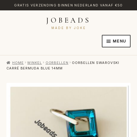
GRATIS VERZENDING BINNEN NEDERLAND VANAF €50
JOBEADS
Ga
Ga
door
naar
MADE BY JOKE
naar
de
MENU
navigatie
inhoud
HOME
HOME
WINKEL
OORBELLEN
OORBELLEN SWAROVSKI
AFREKENEN
CARRÉ BERMUDA BLUE 14MM
CATEGORIES
CONTACT
MIJN ACCOUNT
RETOURNEREN
TRANSLATE