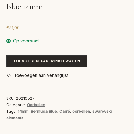
Blue 14mm
€
31,00
Op voorraad
Oorbellen
TOEVOEGEN AAN WINKELWAGEN
Swarovski
Carré
Toevoegen aan verlanglijst
Bermuda
Blue
14mm
SKU:
20210527
aantal
Categorie:
Oorbellen
Tags:
14mm
,
Bermuda Blue
,
Carré
,
oorbellen
,
swarovski
elements