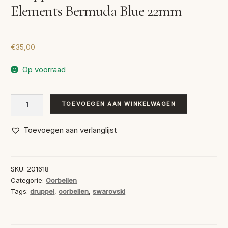
Elements Bermuda Blue 22mm
€
35,00
Op voorraad
Druppel
TOEVOEGEN AAN WINKELWAGEN
Oorbellen
Swarovski
Toevoegen aan verlanglijst
Elements
Bermuda
Blue
SKU:
201618
22mm
Categorie:
Oorbellen
aantal
Tags:
druppel
,
oorbellen
,
swarovski