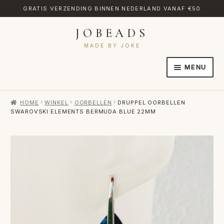
GRATIS VERZENDING BINNEN NEDERLAND VANAF €50
JOBEADS
Ga
Ga
door
naar
MADE BY JOKE
naar
de
MENU
navigatie
inhoud
HOME
HOME
WINKEL
OORBELLEN
DRUPPEL OORBELLEN
AFREKENEN
SWAROVSKI ELEMENTS BERMUDA BLUE 22MM
CATEGORIES
CONTACT
MIJN ACCOUNT
RETOURNEREN
TRANSLATE