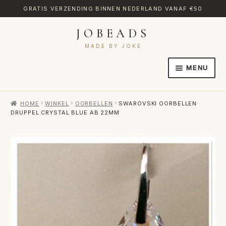
GRATIS VERZENDING BINNEN NEDERLAND VANAF €50
JOBEADS
Ga
Ga
door
naar
MADE BY JOKE
naar
de
MENU
navigatie
inhoud
HOME
HOME
WINKEL
OORBELLEN
SWAROVSKI OORBELLEN
AFREKENEN
DRUPPEL CRYSTAL BLUE AB 22MM
CATEGORIES
CONTACT
MIJN ACCOUNT
RETOURNEREN
TRANSLATE