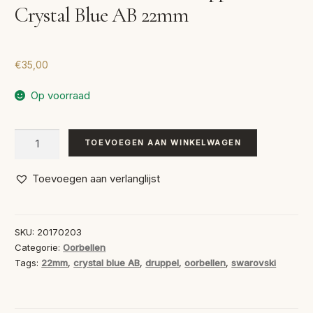
Crystal Blue AB 22mm
€
35,00
Op voorraad
Swarovski
TOEVOEGEN AAN WINKELWAGEN
Oorbellen
Druppel
Toevoegen aan verlanglijst
Crystal
Blue
AB
SKU:
20170203
22mm
Categorie:
Oorbellen
aantal
Tags:
22mm
,
crystal blue AB
,
druppel
,
oorbellen
,
swarovski