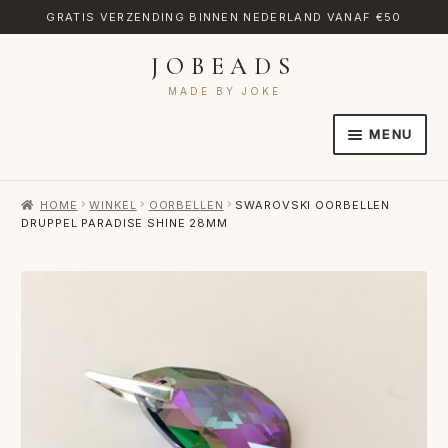
GRATIS VERZENDING BINNEN NEDERLAND VANAF €50
JOBEADS
Ga
Ga
door
naar
MADE BY JOKE
naar
de
MENU
navigatie
inhoud
HOME
HOME
WINKEL
OORBELLEN
SWAROVSKI OORBELLEN
AFREKENEN
DRUPPEL PARADISE SHINE 28MM
CATEGORIES
CONTACT
MIJN ACCOUNT
RETOURNEREN
TRANSLATE