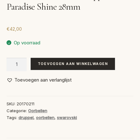
Paradise Shine 28mm
€
42,00
Op voorraad
Swarovski
TOEVOEGEN AAN WINKELWAGEN
Oorbellen
Druppel
Toevoegen aan verlanglijst
Paradise
Shine
28mm
SKU:
20170211
aantal
Categorie:
Oorbellen
Tags:
druppel
,
oorbellen
,
swarovski