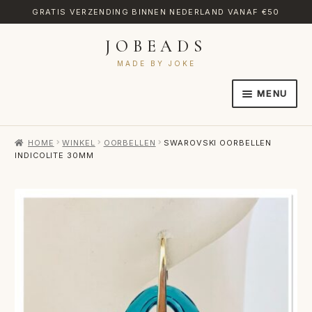
GRATIS VERZENDING BINNEN NEDERLAND VANAF €50
JOBEADS
Ga
Ga
door
naar
MADE BY JOKE
naar
de
MENU
navigatie
inhoud
HOME
HOME
WINKEL
OORBELLEN
SWAROVSKI OORBELLEN
AFREKENEN
INDICOLITE 30MM
CATEGORIES
CONTACT
MIJN ACCOUNT
RETOURNEREN
TRANSLATE