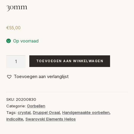
30mm
€
55,00
Op voorraad
Swarovski
TOEVOEGEN AAN WINKELWAGEN
Oorbellen
Indicolite
Toevoegen aan verlanglijst
30mm
aantal
SKU:
20200830
Categorie:
Oorbellen
Tags:
crystal
,
Druppel Ovaal
,
Handgemaakte oorbellen
,
indicolite
,
Swarovski Elements Helios