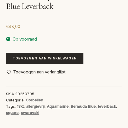
Blue Leverback
€
48,00
Op voorraad
Swarovski
TOEVOEGEN AAN WINKELWAGEN
Aquamarine/Bermuda
Blue
Toevoegen aan verlanglijst
Leverback
aantal
SKU:
20250705
Categorie:
Oorbellen
Tags:
18kt
,
allergievrij
,
Aquamarine
,
Bermuda Blue
,
leverback
,
square
,
swarovski