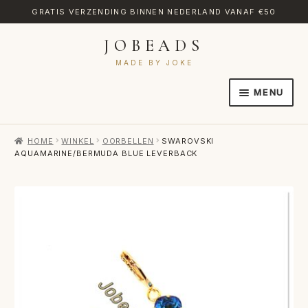
GRATIS VERZENDING BINNEN NEDERLAND VANAF €50
JOBEADS
Ga
Ga
door
naar
MADE BY JOKE
naar
de
MENU
navigatie
inhoud
HOME
HOME
WINKEL
OORBELLEN
SWAROVSKI
AFREKENEN
AQUAMARINE/BERMUDA BLUE LEVERBACK
CATEGORIES
CONTACT
MIJN ACCOUNT
RETOURNEREN
TRANSLATE