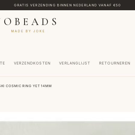
GRATIS VERZENDING BINNEN NEDERLAND VANAF €50
JOBEADS
MADE BY JOKE
TE
VERZENDKOSTEN
VERLANGLIJST
RETOURNEREN
CT
MIJN ACCOUNT
RETOURNEREN
TRANSLATE
VERLANGLIJST
KI COSMIC RING YET 14MM
INKEL
WINKELWAGEN