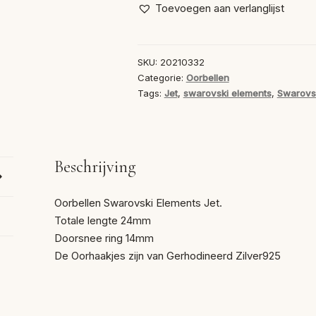
Ring
Toevoegen aan verlanglijst
Yet
14mm
aantal
SKU:
20210332
Categorie:
Oorbellen
Tags:
Jet
,
swarovski elements
,
Swarovsk
Beschrijving
Oorbellen Swarovski Elements Jet.
Totale lengte 24mm
Doorsnee ring 14mm
De Oorhaakjes zijn van Gerhodineerd Zilver925