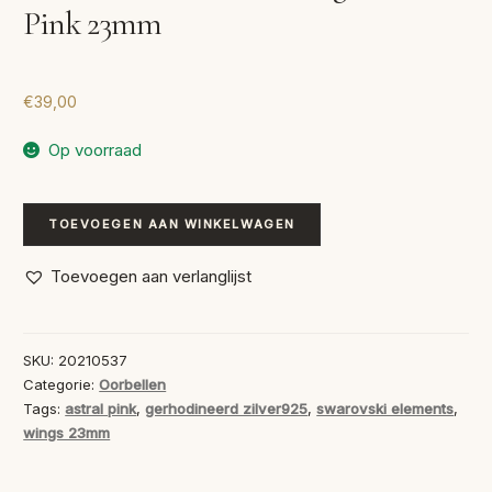
Pink 23mm
€
39,00
Op voorraad
Swarovski
TOEVOEGEN AAN WINKELWAGEN
Oorbellen
Wings
Toevoegen aan verlanglijst
Astral
Pink
23mm
SKU:
20210537
aantal
Categorie:
Oorbellen
Tags:
astral pink
,
gerhodineerd zilver925
,
swarovski elements
,
wings 23mm