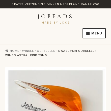
GRATIS VERZENDING BINNEN NEDERLAND VANAF €50
JOBEADS
Ga
Ga
door
naar
MADE BY JOKE
naar
de
MENU
navigatie
inhoud
HOME
HOME
WINKEL
OORBELLEN
SWAROVSKI OORBELLEN
AFREKENEN
WINGS ASTRAL PINK 23MM
CATEGORIES
CONTACT
MIJN ACCOUNT
RETOURNEREN
TRANSLATE