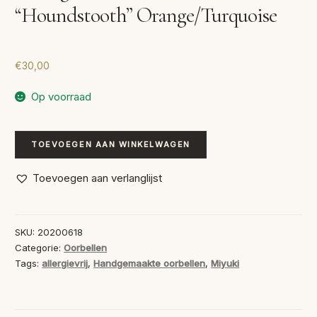
“Houndstooth” Orange/Turquoise
€
30,00
Op voorraad
Handgemaakte
TOEVOEGEN AAN WINKELWAGEN
Oorbellen
“Houndstooth”
Toevoegen aan verlanglijst
Orange/Turquoise
aantal
SKU:
20200618
Categorie:
Oorbellen
Tags:
allergievrij
,
Handgemaakte oorbellen
,
Miyuki