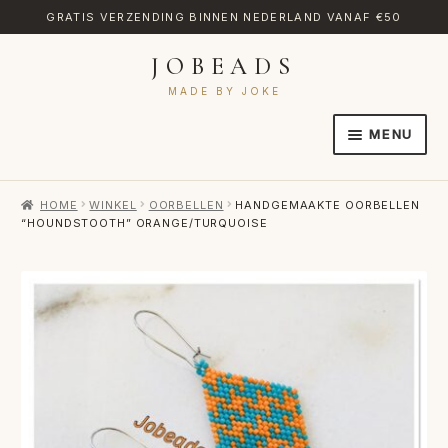
GRATIS VERZENDING BINNEN NEDERLAND VANAF €50
JOBEADS
Ga
Ga
door
naar
MADE BY JOKE
naar
de
MENU
navigatie
inhoud
HOME
HOME
WINKEL
OORBELLEN
HANDGEMAAKTE OORBELLEN
AFREKENEN
“HOUNDSTOOTH” ORANGE/TURQUOISE
CATEGORIES
CONTACT
MIJN ACCOUNT
RETOURNEREN
TRANSLATE