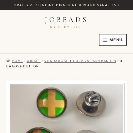
GRATIS VERZENDING BINNEN NEDERLAND VANAF €50
JOBEADS
Ga
Ga
door
naar
MADE BY JOKE
naar
de
MENU
navigatie
inhoud
HOME
HOME
WINKEL
VIERDAAGSE + SURVIVAL ARMBANDEN
4-
AFREKENEN
DAAGSE BUTTON
CATEGORIES
CONTACT
MIJN ACCOUNT
RETOURNEREN
TRANSLATE