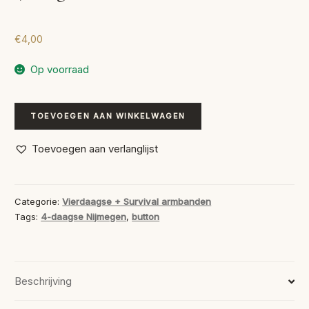
€
4,00
Op voorraad
4-
TOEVOEGEN AAN WINKELWAGEN
daagse
Button
Toevoegen aan verlanglijst
aantal
Categorie:
Vierdaagse + Survival armbanden
Tags:
4-daagse Nijmegen
,
button
Beschrijving