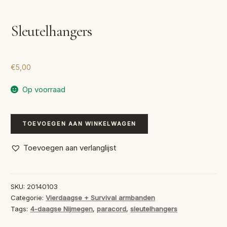
Sleutelhangers
€
5,00
Op voorraad
Sleutelhangers
TOEVOEGEN AAN WINKELWAGEN
aantal
Toevoegen aan verlanglijst
SKU:
20140103
Categorie:
Vierdaagse + Survival armbanden
Tags:
4-daagse Nijmegen
,
paracord
,
sleutelhangers