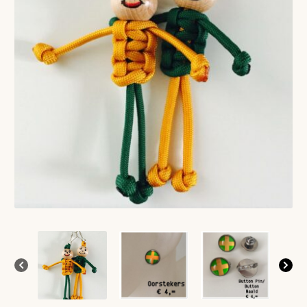
VERLANGLIJST
VERZENDKOSTEN
VOLG BESTELLING
WINKEL
WINKELWAGEN