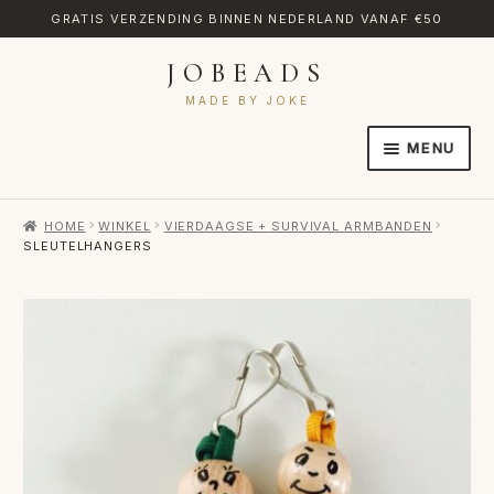
GRATIS VERZENDING BINNEN NEDERLAND VANAF €50
JOBEADS
Ga
Ga
door
naar
MADE BY JOKE
naar
de
MENU
navigatie
inhoud
HOME
HOME
WINKEL
VIERDAAGSE + SURVIVAL ARMBANDEN
AFREKENEN
SLEUTELHANGERS
CATEGORIES
CONTACT
MIJN ACCOUNT
RETOURNEREN
TRANSLATE