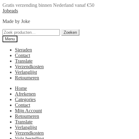
Gratis verzending binnen Nederland vanaf €50
Ga
Ga
Jobeads
door
naar
Made by Joke
naar
de
navigatie
inhoud
Zoeken
Zoeken
naar:
Menu
Sieraden
Contact
Translate
Verzendkosten
Verlanglijst
Retourneren
Home
Afrekenen
Categories
Contact
Mijn Account
Retourneren
Translate
Verlanglijst
Verzendkosten
Volg bestelling