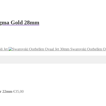
agma Gold 28mm
i Jet
Swarovski Oorbellen O
er 22mm
€
35,00