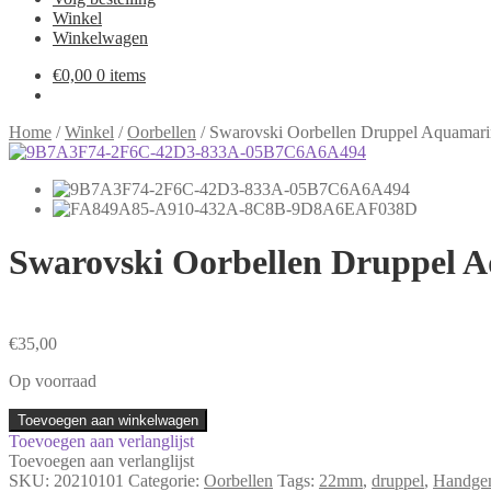
Winkel
Winkelwagen
€
0,00
0 items
Home
/
Winkel
/
Oorbellen
/
Swarovski Oorbellen Druppel Aquama
Swarovski Oorbellen Druppel
€
35,00
Op voorraad
Swarovski
Toevoegen aan winkelwagen
Oorbellen
Toevoegen aan verlanglijst
Druppel
Toevoegen aan verlanglijst
Aquamarine
SKU:
20210101
Categorie:
Oorbellen
Tags:
22mm
,
druppel
,
Handgem