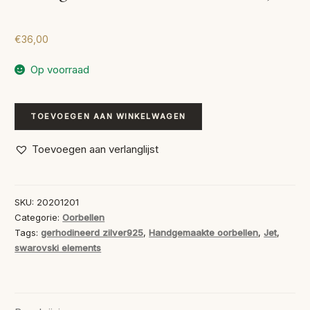
€
36,00
Op voorraad
Handgemaakte
TOEVOEGEN AAN WINKELWAGEN
Oorbellen
Rivoli
Toevoegen aan verlanglijst
Jet
aantal
SKU:
20201201
Categorie:
Oorbellen
Tags:
gerhodineerd zilver925
,
Handgemaakte oorbellen
,
Jet
,
swarovski elements