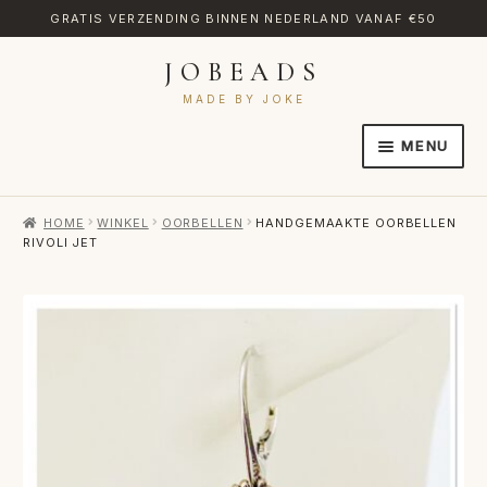
GRATIS VERZENDING BINNEN NEDERLAND VANAF €50
JOBEADS
Ga
Ga
door
naar
MADE BY JOKE
naar
de
MENU
navigatie
inhoud
HOME
HOME
WINKEL
OORBELLEN
HANDGEMAAKTE OORBELLEN
AFREKENEN
RIVOLI JET
CATEGORIES
CONTACT
MIJN ACCOUNT
RETOURNEREN
TRANSLATE