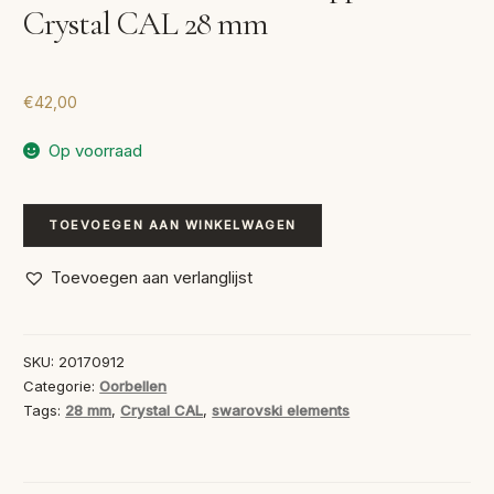
Crystal CAL 28 mm
€
42,00
Op voorraad
Swarovski
TOEVOEGEN AAN WINKELWAGEN
Oorbellen
Druppel
Toevoegen aan verlanglijst
Crystal
CAL
28
SKU:
20170912
mm
Categorie:
Oorbellen
aantal
Tags:
28 mm
,
Crystal CAL
,
swarovski elements