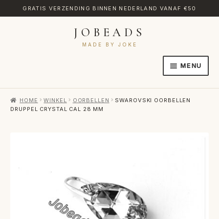
GRATIS VERZENDING BINNEN NEDERLAND VANAF €50
JOBEADS
Ga
Ga
door
naar
MADE BY JOKE
naar
de
MENU
navigatie
inhoud
HOME
HOME
WINKEL
OORBELLEN
SWAROVSKI OORBELLEN
AFREKENEN
DRUPPEL CRYSTAL CAL 28 MM
CATEGORIES
CONTACT
MIJN ACCOUNT
RETOURNEREN
TRANSLATE