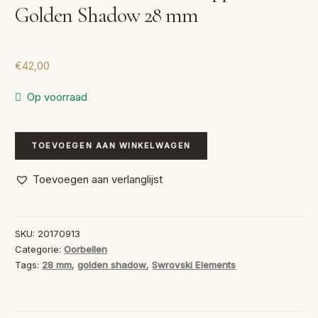
Golden Shadow 28 mm
€
42,00
Op voorraad
Swarovski
TOEVOEGEN AAN WINKELWAGEN
Oorbellen
Druppel
Toevoegen aan verlanglijst
Golden
Shadow
28
SKU:
20170913
mm
Categorie:
Oorbellen
aantal
Tags:
28 mm
,
golden shadow
,
Swrovski Elements