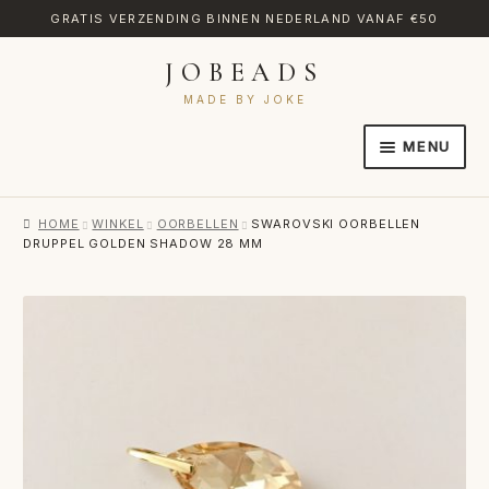
GRATIS VERZENDING BINNEN NEDERLAND VANAF €50
JOBEADS
Ga
Ga
door
naar
MADE BY JOKE
naar
de
MENU
navigatie
inhoud
HOME
HOME
WINKEL
OORBELLEN
SWAROVSKI OORBELLEN
AFREKENEN
DRUPPEL GOLDEN SHADOW 28 MM
CATEGORIES
CONTACT
MIJN ACCOUNT
RETOURNEREN
TRANSLATE