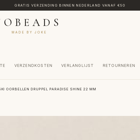
GRATIS VERZENDING BINNEN NEDERLAND VANAF €50
JOBEADS
MADE BY JOKE
TE
VERZENDKOSTEN
VERLANGLIJST
RETOURNEREN
CT
MIJN ACCOUNT
RETOURNEREN
TRANSLATE
VERLANGLIJST
KI OORBELLEN DRUPPEL PARADISE SHINE 22 MM
INKEL
WINKELWAGEN