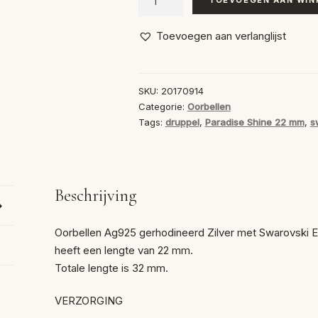
Oorbellen
Druppel
Toevoegen aan verlanglijst
Paradise
Shine
22
SKU:
20170914
mm
Categorie:
Oorbellen
aantal
Tags:
druppel
,
Paradise Shine 22 mm
,
s
Beschrijving
Oorbellen Ag925 gerhodineerd Zilver met Swarovski E
heeft een lengte van 22 mm.
Totale lengte is 32 mm.
VERZORGING