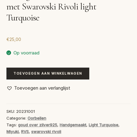
met Swarovski Rivoli light
Turquoise
€
25,00
Op voorraad
Handgemaakte
TOEVOEGEN AAN WINKELWAGEN
Bloem
Oorbellen
Toevoegen aan verlanglijst
met
Swarovski
Rivoli
SKU:
20231001
light
Categorie:
Oorbellen
Turquoise
Tags:
goud over zilver925
,
Handgemaakt
,
Light Turquoise
,
Miyuki
,
RVS
,
swarovski rivoli
aantal