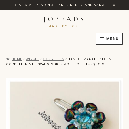
GRATIS VERZENDING BINNEN NEDERLAND VANAF €50
JOBEADS
Ga
Ga
door
naar
MADE BY JOKE
naar
de
MENU
navigatie
inhoud
HOME
HOME
WINKEL
OORBELLEN
HANDGEMAAKTE BLOEM
AFREKENEN
OORBELLEN MET SWAROVSKI RIVOLI LIGHT TURQUOISE
CATEGORIES
CONTACT
MIJN ACCOUNT
RETOURNEREN
TRANSLATE