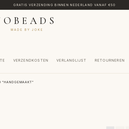
GRATIS VERZENDING BINNEN NEDERLAND VANAF €50
JOBEADS
MADE BY JOKE
TE
VERZENDKOSTEN
VERLANGLIJST
RETOURNEREN
CT
MIJN ACCOUNT
RETOURNEREN
TRANSLATE
VERLANGLIJST
D “HANDGEMAAKT”
INKEL
WINKELWAGEN