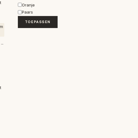
t
Oranje
Paars
TOEPASSEN
 –
t