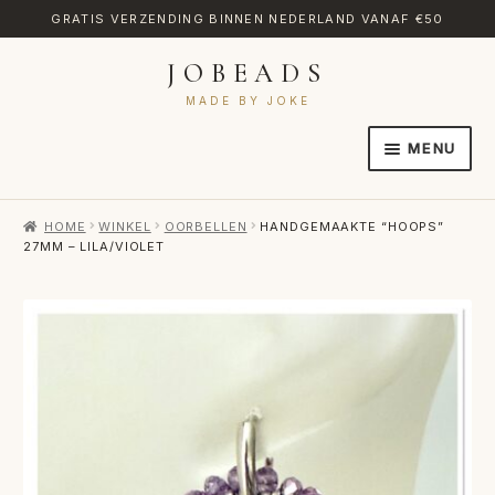
GRATIS VERZENDING BINNEN NEDERLAND VANAF €50
JOBEADS
Ga
Ga
door
naar
MADE BY JOKE
naar
de
MENU
navigatie
inhoud
HOME
HOME
WINKEL
OORBELLEN
HANDGEMAAKTE “HOOPS”
AFREKENEN
27MM – LILA/VIOLET
CATEGORIES
CONTACT
MIJN ACCOUNT
RETOURNEREN
TRANSLATE